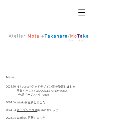
News
2024.10
N house
が
グッドデザイン賞を受賞しました
受賞ページ>>
GOODDESIGNAWARD
作品ページ>>
N house
2024.06
Works
を更新しました
2024.03
オープンハウス
開催のお知らせ
2023.04
Works
を更新しました